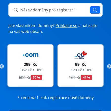
Název domény k registraci nebo převodu
Jste vlastníkem domény?
Přihlaste se
a nahrajte
na váš web obsah.
299 Kč
99 Kč
362 Kč s DPH
120 Kč s DPH
600 Kč
169 Kč
50 %
41 %
* cena na 1. rok registrace nové domény