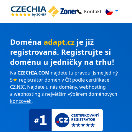
Kontakt
Doména
adapt.cz
je již
registrovaná. Registrujte si
doménu u jedničky na trhu!
Na
CZECHIA.COM
najdete tu pravou. Jsme jediný
5
★
registrátor domén v ČR podle
certifikace
CZ.NIC
. Najdete u nás
domény
,
webhosting
a
webhosting
s největším výběrem
doménových
koncovek
.